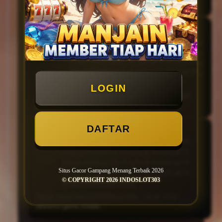
untuk topik PGSOFT.
Hayabusa
ÃƒÆ’Ã‚Â¢Ãƒâ€¹Ã…
Pengunjung
â€œÃƒÂ¢Ã¢â€šÂ¬Ã‚Â¦ÃƒÆ’Ã‚Â¢Ãƒâ€¹Ã…
Rutin
â€œÃƒÂ¢Ã¢â€šÂ¬Ã‚Â¦ÃƒÆ’Ã‚Â¢Ãƒâ€¹Ã…
â€œÃƒÂ¢Ã¢â€šÂ¬Ã‚Â¦ÃƒÆ’Ã‚Â¢Ãƒâ€¹Ã…
â€œÃƒÂ¢Ã¢â€šÂ¬Ã‚Â¦ÃƒÆ’Ã‚Â¢Ãƒâ€¹Ã…
â€œÃƒÂ¢Ã¢â€šÂ¬Ã‚Â¦
LOGIN
Desainnya modern banget, warna orange bikin terlihat
premium dan beda.
DAFTAR
Sasmita
ÃƒÆ’Ã‚Â¢Ãƒâ€¹Ã…
Anjani
â€œÃƒÂ¢Ã¢â€šÂ¬Ã‚Â¦ÃƒÆ’Ã‚Â¢Ãƒâ€¹Ã…
Pembaca
â€œÃƒÂ¢Ã¢â€šÂ¬Ã‚Â¦ÃƒÆ’Ã‚Â¢Ãƒâ€¹Ã…
Harian
â€œÃƒÂ¢Ã¢â€šÂ¬Ã‚Â¦ÃƒÆ’Ã‚Â¢Ãƒâ€¹Ã…
Situs Gacor Gampang Menang Terbaik 2026
â€œÃƒÂ¢Ã¢â€šÂ¬Ã‚Â¦ÃƒÆ’Ã‚Â¢Ãƒâ€¹Ã…
© COPYRIGHT 2026 INDOSLOT303
â€œÃƒÂ¢Ã¢â€šÂ¬Ã‚Â¦
Akses cepat dan pembahasan jelas, cocok untuk
referensi game mobile.