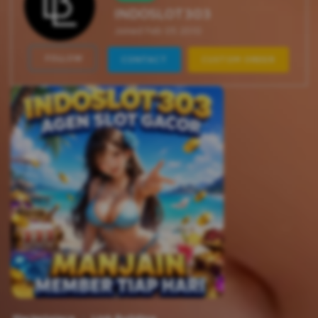
INDOSLOT303
Joined Feb 05 2010
FOLLOW
CONTACT
CUSTOM ORDER
Marketplace
Link Building