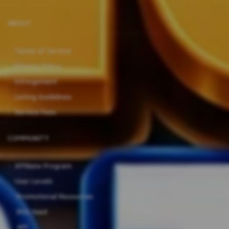
ABOUT
Terms of Service
Privacy Policy
Infringement
Listing Guidelines
Service Fees
COMMUNITY
Affiliate Program
User Levels
Promotional Resources
RSS feed
API