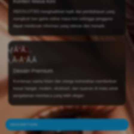
Konten Masa Kini
INDOSLOT303 menghadirkan topik dan pembahasan yang
mengikuti tren game online masa kini sehingga pengguna
dapat menikmati informasi yang relevan dan menarik.
ÃƒÂ°Ã…
Â¸Ã‹Å“Ã‚Â
Desain Premium
Kombinasi warna hitam dan orange kemerahan memberikan
kesan hangat, modern, eksklusif, dan nyaman di mata untuk
pengalaman membaca yang lebih elegan.
DESCRIPTION