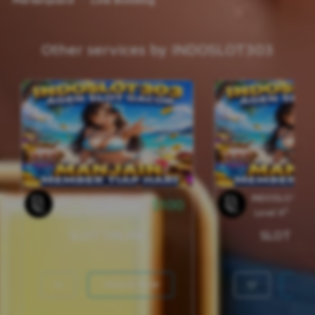
Other services by INDOSLOT303
INDOSLOT303
INDOSLOT303
$100
5
5
Level X
Level X
SLOT ONLINE
SLOT PG
ORDER NOW
ORD