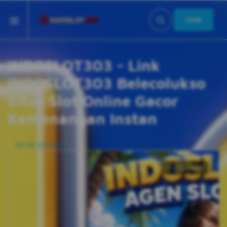
JOIN
INDOSLOT303 - Link
INDOSLOT303 Belecolukso
Situs Slot Online Gacor
Kemenangan Instan
99.9% (25,509)