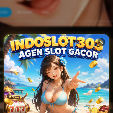
TION
REVIEWS
FAQ
line Masa Kini
baru hiburan digital. INDOSLOT303 menghadirkan pengalaman
rasi terbaru yang stabil dan super cepat. Kami menggabungkan
ansi peluang menang yang presisi. Saatnya terbang tinggi dan raih
t INDOSLOT303 hari ini!