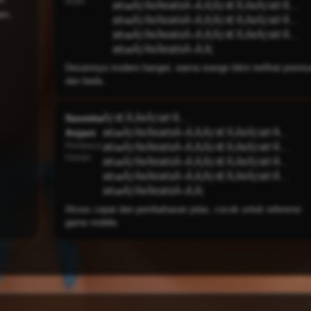
Rutin
â€œÃƒÂ¢Ã¢â€šÂ¬Ã‚Â¦ÃƒÆ’Ã‚Â¢Ãƒâ€¹Ã…
an,
â€œÃƒÂ¢Ã¢â€šÂ¬Ã‚Â¦ÃƒÆ’Ã‚Â¢Ãƒâ€¹Ã…
â€œÃƒÂ¢Ã¢â€šÂ¬Ã‚Â¦ÃƒÆ’Ã‚Â¢Ãƒâ€¹Ã…
â€œÃƒÂ¢Ã¢â€šÂ¬Ã‚Â¦
Desainnya modern banget, warna orange bikin terlihat premi
dan beda.
Sasmita
ÃƒÆ’Ã‚Â¢Ãƒâ€¹Ã…
Anjani
â€œÃƒÂ¢Ã¢â€šÂ¬Ã‚Â¦ÃƒÆ’Ã‚Â¢Ãƒâ€¹Ã…
Pembaca
â€œÃƒÂ¢Ã¢â€šÂ¬Ã‚Â¦ÃƒÆ’Ã‚Â¢Ãƒâ€¹Ã…
Harian
â€œÃƒÂ¢Ã¢â€šÂ¬Ã‚Â¦ÃƒÆ’Ã‚Â¢Ãƒâ€¹Ã…
â€œÃƒÂ¢Ã¢â€šÂ¬Ã‚Â¦ÃƒÆ’Ã‚Â¢Ãƒâ€¹Ã…
â€œÃƒÂ¢Ã¢â€šÂ¬Ã‚Â¦
Akses cepat dan pembahasan jelas, cocok untuk referensi
game mobile.