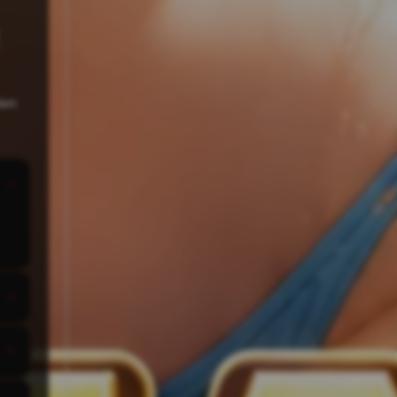
lam
+
+
+
mi