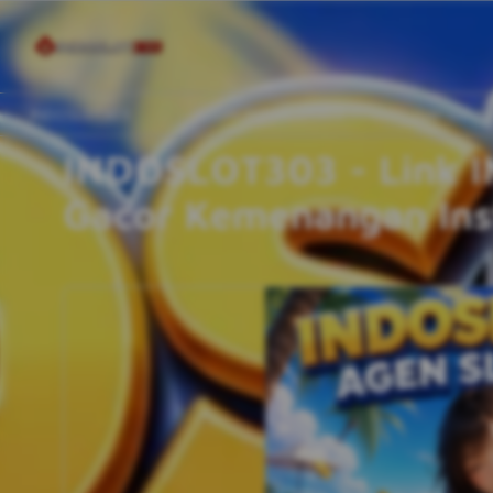
INDOSLOT303
LOGIN INDOSLOT303
DAFTAR I
INDOSLOT303 - Link I
Gacor Kemenangan Ins