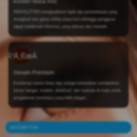
Konten Masa Kini
INDOSLOT303 menghadirkan topik dan pembahasan yang
mengikuti tren game online masa kini sehingga pengguna
dapat menikmati informasi yang relevan dan menarik.
Ã°Å¸ËœÂ
Desain Premium
Kombinasi warna hitam dan orange kemerahan memberikan
kesan hangat, modern, eksklusif, dan nyaman di mata untuk
pengalaman membaca yang lebih elegan.
DESCRIPTION