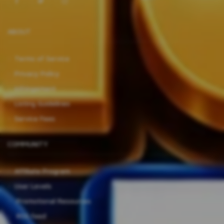
ABOUT
Terms of Service
Privacy Policy
Infringement
Listing Guidelines
Service Fees
COMMUNITY
Affiliate Program
User Levels
Promotional Resources
RSS feed