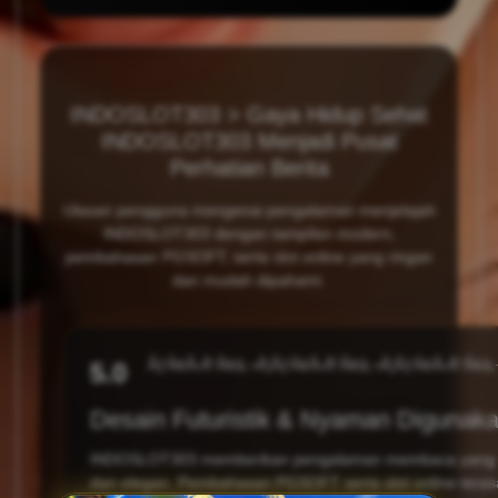
INDOSLOT303 > Gaya Hidup Sehat
INDOSLOT303 Menjadi Pusat
Perhatian Berita
Ulasan pengguna mengenai pengalaman menjelajah
INDOSLOT303 dengan tampilan modern,
pembahasan PGSOFT, serta slot online yang ringan
dan mudah dipahami.
ÃƒÂ¢Ã‹Å“Ã¢â‚¬Â¦ÃƒÂ¢Ã‹Å“Ã¢â‚¬Â¦ÃƒÂ¢Ã‹Å“Ã¢â‚
5.0
Desain Futuristik & Nyaman Digunak
INDOSLOT303 memberikan pengalaman membaca yang ber
dan elegan. Pembahasan PGSOFT serta slot online terasa