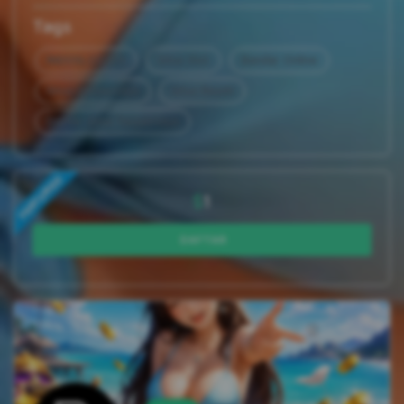
Tags
INDOSLOT303
Situs Slot
Bandar Online
Situs Terpercaya
Situs Resmi
Daftar Situs Terpercaya
FEATURED
$
1
DAFTAR
5
Level X